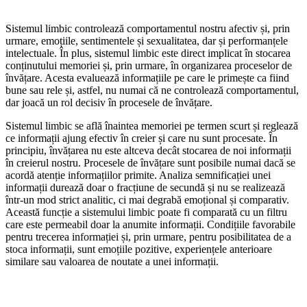
Sistemul limbic controlează comportamentul nostru afectiv și, prin
urmare, emoțiile, sentimentele și sexualitatea, dar și performanțele
intelectuale. În plus, sistemul limbic este direct implicat în stocarea
conținutului memoriei și, prin urmare, în organizarea proceselor de
învățare. Acesta evaluează informațiile pe care le primește ca fiind
bune sau rele și, astfel, nu numai că ne controlează comportamentul,
dar joacă un rol decisiv în procesele de învățare.
Sistemul limbic se află înaintea memoriei pe termen scurt și reglează
ce informații ajung efectiv în creier și care nu sunt procesate. În
principiu, învățarea nu este altceva decât stocarea de noi informații
în creierul nostru. Procesele de învățare sunt posibile numai dacă se
acordă atenție informațiilor primite. Analiza semnificației unei
informații durează doar o fracțiune de secundă și nu se realizează
într-un mod strict analitic, ci mai degrabă emoțional și comparativ.
Această funcție a sistemului limbic poate fi comparată cu un filtru
care este permeabil doar la anumite informații. Condițiile favorabile
pentru trecerea informației și, prin urmare, pentru posibilitatea de a
stoca informații, sunt emoțiile pozitive, experiențele anterioare
similare sau valoarea de noutate a unei informații.