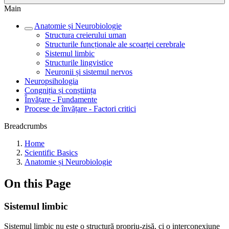
Main
Anatomie și Neurobiologie
Structura creierului uman
Structurile funcționale ale scoarței cerebrale
Sistemul limbic
Structurile lingvistice
Neuronii și sistemul nervos
Neuropsihologia
Congniția și conștiința
Învățare - Fundamente
Procese de învățare - Factori critici
Breadcrumbs
Home
Scientific Basics
Anatomie și Neurobiologie
On this Page
Sistemul limbic
Sistemul limbic nu este o structură propriu-zisă, ci o interconexiune