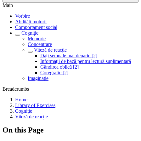
Main
Vorbire
Abilități motorii
Comportament social
Cogniție
Memorie
Concentrare
Viteză de reacție
Dați semnale mai departe [2]
Informații de bază pentru lectură suplimentară
Gândirea oblică [2]
Coregrafie [2]
Imaginație
Breadcrumbs
Home
Library of Exercises
Cogniție
Viteză de reacție
On this Page