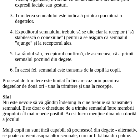
expresii faciale sau gesturi.
Trimiterea semnalului este indicată printr-o pocnitură a
degetelor.
Expeditorul semnalului trebuie să se uite clar la receptor ("să
stabilească o conexiune") pentru a se asigura că semnalul
"ajunge" și la receptorul ales.
La rândul său, receptorul confirmă, de asemenea, că a primit
semnalul pocnind din degete.
În acest fel, semnalul este transmis de la copil la copil.
Procesul de trimitere este limitat în fiecare caz prin pocnirea
degetelor de două ori - una la trimitere și una la recepție.
Sfat
Nu este nevoie să vă gândiți îndelung la cine trebuie să transmiteți
semnalul. Este doar o chestiune de a trimite semnalul între membrii
grupului cât mai repede posibil. Acest lucru menține dinamica dorită
a jocului.
Mulți copii nu sunt încă capabili să pocnească din degete - alternativ,
se poate conveni asupra altor semnale, cum ar fi bătaia din palme.