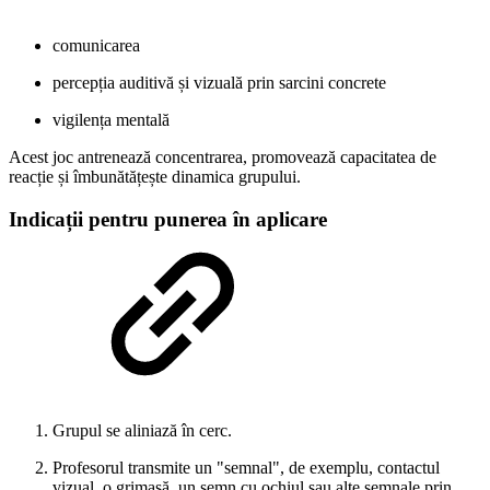
comunicarea
percepția auditivă și vizuală prin sarcini concrete
vigilența mentală
Acest joc antrenează concentrarea, promovează capacitatea de
reacție și îmbunătățește dinamica grupului.
Indicații pentru punerea în aplicare
Grupul se aliniază în cerc.
Profesorul transmite un "semnal", de exemplu, contactul
vizual, o grimasă, un semn cu ochiul sau alte semnale prin