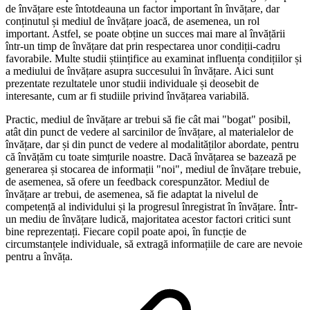
de învățare este întotdeauna un factor important în învățare, dar
conținutul și mediul de învățare joacă, de asemenea, un rol
important. Astfel, se poate obține un succes mai mare al învățării
într-un timp de învățare dat prin respectarea unor condiții-cadru
favorabile. Multe studii științifice au examinat influența condițiilor și
a mediului de învățare asupra succesului în învățare. Aici sunt
prezentate rezultatele unor studii individuale și deosebit de
interesante, cum ar fi studiile privind învățarea variabilă.
Practic, mediul de învățare ar trebui să fie cât mai "bogat" posibil,
atât din punct de vedere al sarcinilor de învățare, al materialelor de
învățare, dar și din punct de vedere al modalităților abordate, pentru
că învățăm cu toate simțurile noastre. Dacă învățarea se bazează pe
generarea și stocarea de informații "noi", mediul de învățare trebuie,
de asemenea, să ofere un feedback corespunzător. Mediul de
învățare ar trebui, de asemenea, să fie adaptat la nivelul de
competență al individului și la progresul înregistrat în învățare. Într-
un mediu de învățare ludică, majoritatea acestor factori critici sunt
bine reprezentați. Fiecare copil poate apoi, în funcție de
circumstanțele individuale, să extragă informațiile de care are nevoie
pentru a învăța.