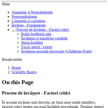
Main
Anatomie și Neurobiologie
Neuropsihologia
Congniția și conștiința
Învățare - Fundamente
Procese de învățare - Factori critici
Rolul feedback-ului
Învățarea și transferul variabile
Iluzia învățării
Focus intern / extern
Învățarea necesită provocare (Challenge Point)
Breadcrumbs
Home
Scientific Basics
On this Page
Procese de învățare - Factori critici
În această secțiune sunt descriși, pe baza unor studii științifice,
factorii critici pentru succesul învățării procedurale. Desigur, timpul