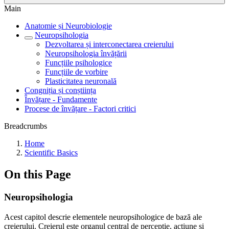
Main
Anatomie și Neurobiologie
Neuropsihologia
Dezvoltarea și interconectarea creierului
Neuropsihologia învățării
Funcțiile psihologice
Funcțiile de vorbire
Plasticitatea neuronală
Congniția și conștiința
Învățare - Fundamente
Procese de învățare - Factori critici
Breadcrumbs
Home
Scientific Basics
On this Page
Neuropsihologia
Acest capitol descrie elementele neuropsihologice de bază ale
creierului. Creierul este organul central de percepție, acțiune și