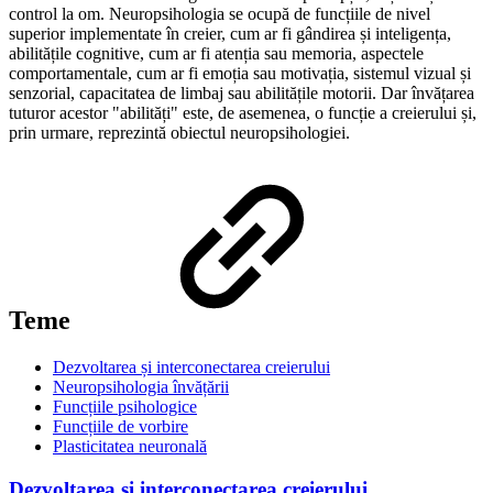
control la om. Neuropsihologia se ocupă de funcțiile de nivel
superior implementate în creier, cum ar fi gândirea și inteligența,
abilitățile cognitive, cum ar fi atenția sau memoria, aspectele
comportamentale, cum ar fi emoția sau motivația, sistemul vizual și
senzorial, capacitatea de limbaj sau abilitățile motorii. Dar învățarea
tuturor acestor "abilități" este, de asemenea, o funcție a creierului și,
prin urmare, reprezintă obiectul neuropsihologiei.
Teme
Dezvoltarea și interconectarea creierului
Neuropsihologia învățării
Funcțiile psihologice
Funcțiile de vorbire
Plasticitatea neuronală
Dezvoltarea și interconectarea creierului