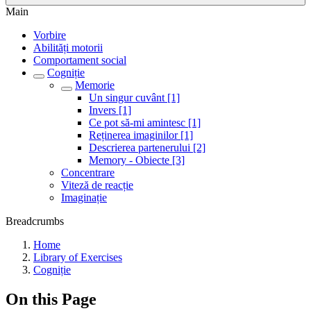
Main
Vorbire
Abilități motorii
Comportament social
Cogniție
Memorie
Un singur cuvânt [1]
Invers [1]
Ce pot să-mi amintesc [1]
Reținerea imaginilor [1]
Descrierea partenerului [2]
Memory - Obiecte [3]
Concentrare
Viteză de reacție
Imaginație
Breadcrumbs
Home
Library of Exercises
Cogniție
On this Page