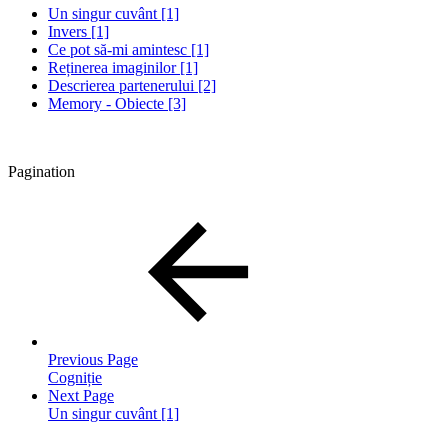
Un singur cuvânt [1]
Invers [1]
Ce pot să-mi amintesc [1]
Reținerea imaginilor [1]
Descrierea partenerului [2]
Memory - Obiecte [3]
Pagination
Previous Page
Cogniție
Next Page
Un singur cuvânt [1]