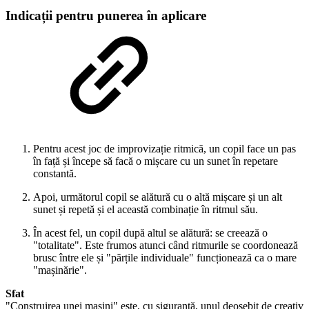
Indicații pentru punerea în aplicare
Pentru acest joc de improvizație ritmică, un copil face un pas
în față și începe să facă o mișcare cu un sunet în repetare
constantă.
Apoi, următorul copil se alătură cu o altă mișcare și un alt
sunet și repetă și el această combinație în ritmul său.
În acest fel, un copil după altul se alătură: se creează o
"totalitate". Este frumos atunci când ritmurile se coordonează
brusc între ele și "părțile individuale" funcționează ca o mare
"mașinărie".
Sfat
"Construirea unei mașini" este, cu siguranță, unul deosebit de creativ