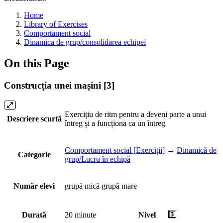
Home
Library of Exercises
Comportament social
Dinamica de grup/consolidarea echipei
On this Page
Construcția unei mașini [3]
Exercițiu de ritm pentru a deveni parte a unui
Descriere scurtă
întreg și a funcționa ca un întreg
Comportament social [Exerciții]
→
Dinamică de
Categorie
grup/Lucru în echipă
Număr elevi
grupă mică
grupă mare
3️⃣
Durată
20 minute
Nivel