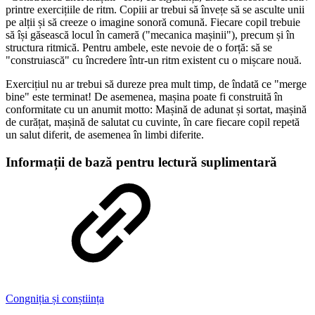
printre exercițiile de ritm. Copiii ar trebui să învețe să se asculte unii
pe alții și să creeze o imagine sonoră comună. Fiecare copil trebuie
să își găsească locul în cameră ("mecanica mașinii"), precum și în
structura ritmică. Pentru ambele, este nevoie de o forță: să se
"construiască" cu încredere într-un ritm existent cu o mișcare nouă.
Exercițiul nu ar trebui să dureze prea mult timp, de îndată ce "merge
bine" este terminat! De asemenea, mașina poate fi construită în
conformitate cu un anumit motto: Mașină de adunat și sortat, mașină
de curățat, mașină de salutat cu cuvinte, în care fiecare copil repetă
un salut diferit, de asemenea în limbi diferite.
Informații de bază pentru lectură suplimentară
Congniția și conștiința