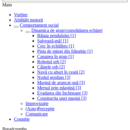
Main
Vorbire
Abilități motorii
Comportament social
Dinamica de grup/consolidarea echipei
Bătaia pendulului [1]
Salvează-mă! [1]
Cerc în echilibru [1]
Pista de mingi din frânghie [1]
Canapea în grup [1]
Robotul orb [2]
Câinele orb [2]
Navă cu aburi în ceață [2]
Nodul gordian [3]
Mașină de aruncat ouă [3]
Mersul prin mlaștină [3]
Evadarea din închisoare [3]
Construcția unei mașini [3]
Improvizație
(Auto)Percepție
Comunicare
Cogniție
Breadcrumbs