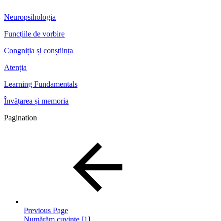
Neuropsihologia
Funcțiile de vorbire
Congniția și conștiința
Atenția
Learning Fundamentals
Învățarea și memoria
Pagination
Previous Page
Numărăm cuvinte [1]