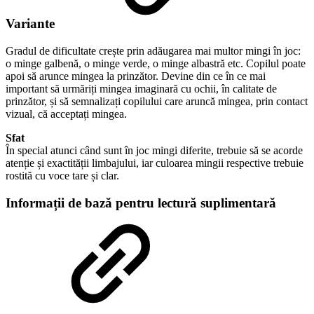
Variante
Gradul de dificultate crește prin adăugarea mai multor mingi în joc:
o minge galbenă, o minge verde, o minge albastră etc. Copilul poate
apoi să arunce mingea la prinzător. Devine din ce în ce mai
important să urmăriți mingea imaginară cu ochii, în calitate de
prinzător, și să semnalizați copilului care aruncă mingea, prin contact
vizual, că acceptați mingea.
Sfat
În special atunci când sunt în joc mingi diferite, trebuie să se acorde
atenție și exactității limbajului, iar culoarea mingii respective trebuie
rostită cu voce tare și clar.
Informații de bază pentru lectură suplimentară