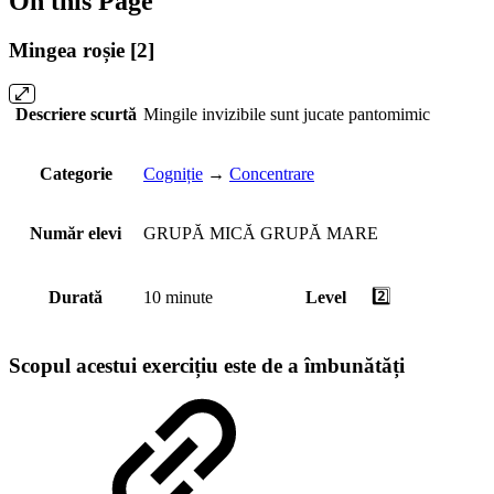
On this Page
Mingea roșie [2]
Descriere scurtă
Mingile invizibile sunt jucate pantomimic
Categorie
Cogniție
→
Concentrare
Număr elevi
GRUPĂ MICĂ
GRUPĂ MARE
2️⃣
Durată
10 minute
Level
Scopul acestui exercițiu este de a îmbunătăți