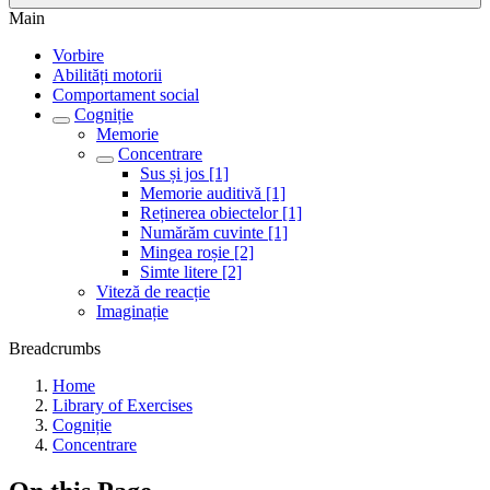
Main
Vorbire
Abilități motorii
Comportament social
Cogniție
Memorie
Concentrare
Sus și jos [1]
Memorie auditivă [1]
Reținerea obiectelor [1]
Numărăm cuvinte [1]
Mingea roșie [2]
Simte litere [2]
Viteză de reacție
Imaginație
Breadcrumbs
Home
Library of Exercises
Cogniție
Concentrare