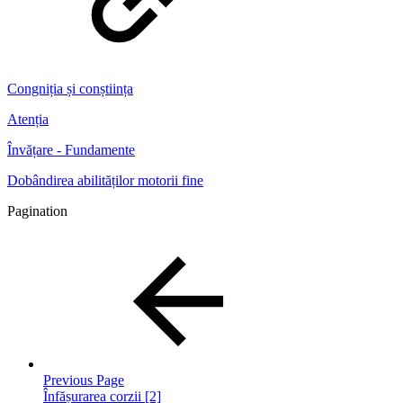
Congniția și conștiința
Atenția
Învățare - Fundamente
Dobândirea abilităților motorii fine
Pagination
Previous Page
Înfășurarea corzii [2]