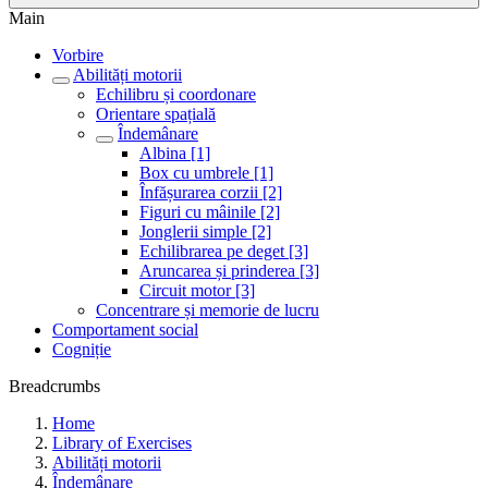
Main
Vorbire
Abilități motorii
Echilibru și coordonare
Orientare spațială
Îndemânare
Albina [1]
Box cu umbrele [1]
Înfășurarea corzii [2]
Figuri cu mâinile [2]
Jonglerii simple [2]
Echilibrarea pe deget [3]
Aruncarea și prinderea [3]
Circuit motor [3]
Concentrare și memorie de lucru
Comportament social
Cogniție
Breadcrumbs
Home
Library of Exercises
Abilități motorii
Îndemânare