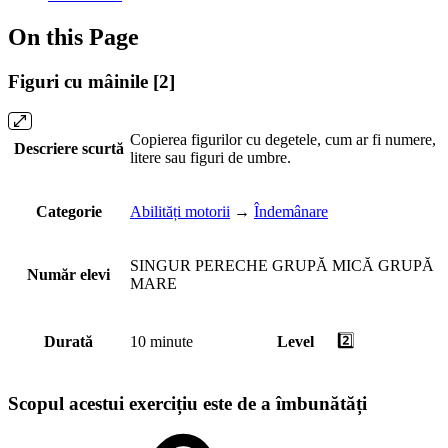
On this Page
Figuri cu mâinile [2]
Copierea figurilor cu degetele, cum ar fi numere,
Descriere scurtă
litere sau figuri de umbre.
Categorie
Abilități motorii
→
Îndemânare
SINGUR
PERECHE
GRUPĂ MICĂ
GRUPĂ
Număr elevi
MARE
2️⃣
Durată
10 minute
Level
Scopul acestui exercițiu este de a îmbunătăți