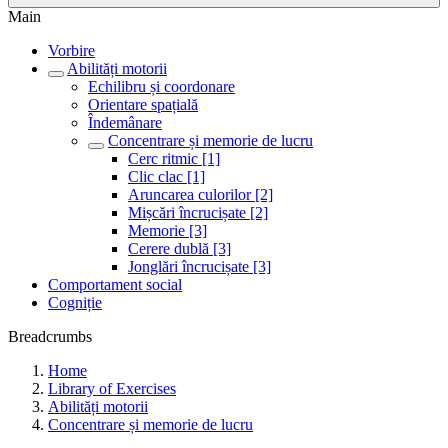
Main
Vorbire
Abilități motorii
Echilibru și coordonare
Orientare spațială
Îndemânare
Concentrare și memorie de lucru
Cerc ritmic [1]
Clic clac [1]
Aruncarea culorilor [2]
Mișcări încrucișate [2]
Memorie [3]
Cerere dublă [3]
Jonglări încrucișate [3]
Comportament social
Cogniție
Breadcrumbs
Home
Library of Exercises
Abilități motorii
Concentrare și memorie de lucru