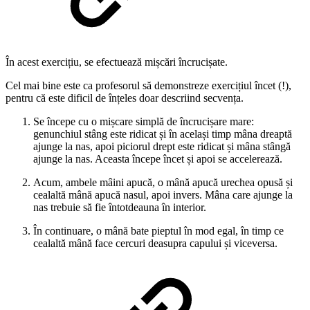
În acest exercițiu, se efectuează mișcări încrucișate.
Cel mai bine este ca profesorul să demonstreze exercițiul încet (!),
pentru că este dificil de înțeles doar descriind secvența.
Se începe cu o mișcare simplă de încrucișare mare:
genunchiul stâng este ridicat și în același timp mâna dreaptă
ajunge la nas, apoi piciorul drept este ridicat și mâna stângă
ajunge la nas. Aceasta începe încet și apoi se accelerează.
Acum, ambele mâini apucă, o mână apucă urechea opusă și
cealaltă mână apucă nasul, apoi invers. Mâna care ajunge la
nas trebuie să fie întotdeauna în interior.
În continuare, o mână bate pieptul în mod egal, în timp ce
cealaltă mână face cercuri deasupra capului și viceversa.