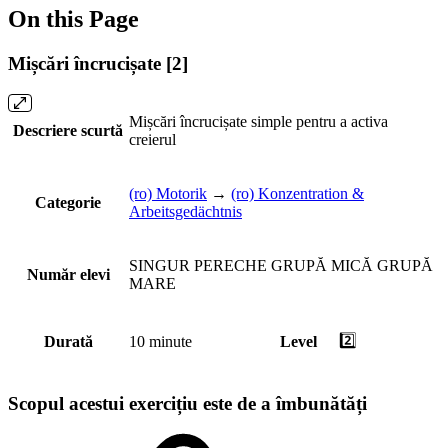
On this Page
Mișcări încrucișate [2]
Mișcări încrucișate simple pentru a activa
Descriere scurtă
creierul
(ro) Motorik
→
(ro) Konzentration &
Categorie
Arbeitsgedächtnis
SINGUR
PERECHE
GRUPĂ MICĂ
GRUPĂ
Număr elevi
MARE
2️⃣
Durată
10 minute
Level
Scopul acestui exercițiu este de a îmbunătăți