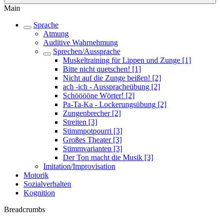
Main
Sprache
Atmung
Auditive Wahrnehmung
Sprechen/Aussprache
Muskeltraining für Lippen und Zunge [1]
Bitte nicht quetschen! [1]
Nicht auf die Zunge beißen! [2]
ach -ich - Ausspracheübung [2]
Schööööne Wörter! [2]
Pa-Ta-Ka - Lockerungsübung [2]
Zungenbrecher [2]
Streiten [3]
Stimmpotpourri [3]
Großes Theater [3]
Stimmvarianten [3]
Der Ton macht die Musik [3]
Imitation/Improvisation
Motorik
Sozialverhalten
Kognition
Breadcrumbs