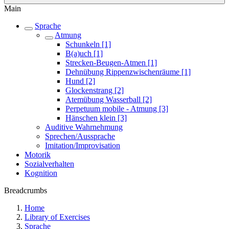
Main
Sprache
Atmung
Schunkeln [1]
B(a)uch [1]
Strecken-Beugen-Atmen [1]
Dehnübung Rippenzwischenräume [1]
Hund [2]
Glockenstrang [2]
Atemübung Wasserball [2]
Perpetuum mobile - Atmung [3]
Hänschen klein [3]
Auditive Wahrnehmung
Sprechen/Aussprache
Imitation/Improvisation
Motorik
Sozialverhalten
Kognition
Breadcrumbs
Home
Library of Exercises
Sprache