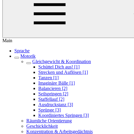
Main
Sprache
Motorik
Gleichgewicht & Koordination
Schüttel Dich aus! [1]
Strecken und Auflösen [1]
Tanzen [1]
Imaginäre Bälle [1]
Balancieren [2]
Seilspringen [2]
Staffellauf [2]
Ausdruckstanz [3]
Sprünge [3]
Koordiniertes Springen [3]
Räumliche Orientierung
Geschicklichkeit
Konzentration & Arbeitsgedächtnis